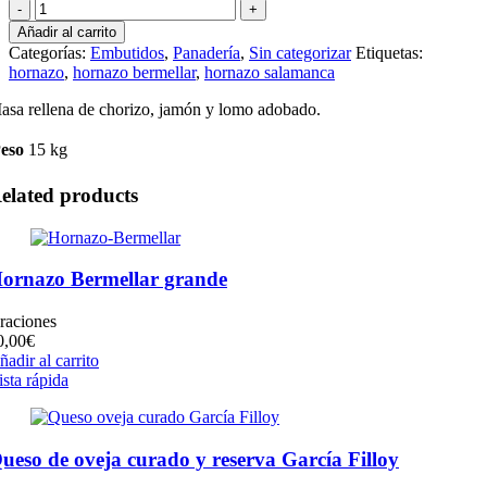
Quantity
Añadir al carrito
Categorías:
Embutidos
,
Panadería
,
Sin categorizar
Etiquetas:
hornazo
,
hornazo bermellar
,
hornazo salamanca
asa rellena de chorizo, jamón y lomo adobado.
eso
15 kg
elated products
ornazo Bermellar grande
 raciones
0,00
€
ñadir al carrito
ista rápida
ueso de oveja curado y reserva García Filloy