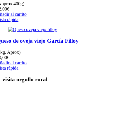
Approx 400g)
2,00
€
ñadir al carrito
ista rápida
ueso de oveja viejo García Filloy
3kg. Aprox)
0,00
€
ñadir al carrito
ista rápida
visita orgullo rural