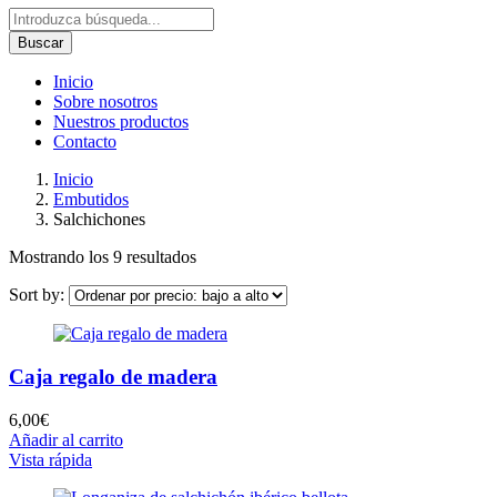
Buscar
Inicio
Sobre nosotros
Nuestros productos
Contacto
Inicio
Embutidos
Salchichones
Ordenado
Mostrando los 9 resultados
por
Sort by:
precio:
bajo
a
alto
Caja regalo de madera
6,00
€
Añadir al carrito
Vista rápida